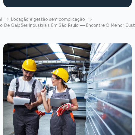
l
Locação e gestão sem complicação
 De Galpões Industriais Em São Paulo — Encontre O Melhor Cust