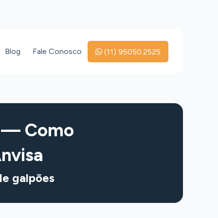
Blog
Fale Conosco
(11) 95050.2525
es — Como
nvisa
 de galpões