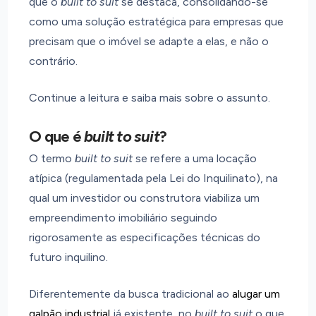
que o
built to suit
se destaca, consolidando-se
como uma solução estratégica para empresas que
precisam que o imóvel se adapte a elas, e não o
contrário.
Continue a leitura e saiba mais sobre o assunto.
O que é
built to suit
?
O termo
built to suit
se refere a uma locação
atípica (regulamentada pela Lei do Inquilinato), na
qual um investidor ou construtora viabiliza um
empreendimento imobiliário seguindo
rigorosamente as especificações técnicas do
futuro inquilino.
Diferentemente da busca tradicional ao
alugar um
galpão industrial
já existente, no
built to suit
o que