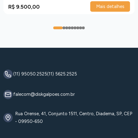
R$ 9.500,00
Mais detalhes
0
1
2
3
4
5
6
7
8
(11) 95050.2525
(11) 5625.2525
falecom@diskgalpoes.com.br
Rua Orense, 41, Conjunto 1511, Centro, Diadema, SP, CEP
- 09950-650