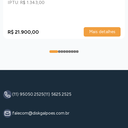
IPTU: R$ 1.343,00
R$ 21.900,00
Mais detalhes
0
1
2
3
4
5
6
7
8
(11) 95050.2525
(11) 5625.2525
falecom@diskgalpoes.com.br