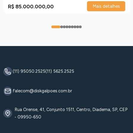
R$ 85.000.000,00
Mais detalhes
0
1
2
3
4
5
6
7
8
(11) 95050.2525
(11) 5625.2525
falecom@diskgalpoes.com.br
Rua Orense, 41, Conjunto 1511, Centro, Diadema, SP, CEP
- 09950-650