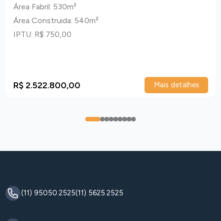
Área Fabril: 530m²
Área Construida: 540m²
IPTU: R$ 750,00
R$ 2.522.800,00
Mais detalhes
0
1
2
3
4
5
6
7
8
(11) 95050.2525
(11) 5625.2525