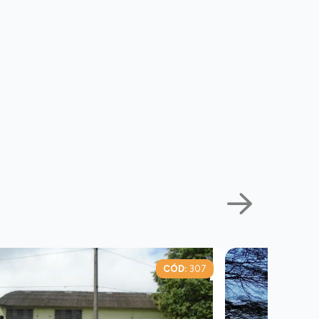
CÓD:
307