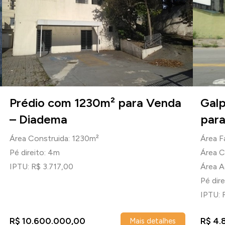
Prédio com 1230m² para Venda
Galp
– Diadema
par
Área Construida: 1230m²
Área F
Pé direito: 4m
Área C
IPTU: R$ 3.717,00
Área A
Pé dir
IPTU: 
R$ 10.600.000,00
R$ 4.
Mais detalhes