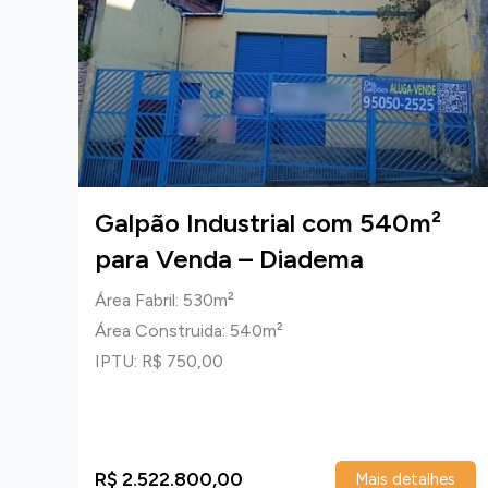
Galpão Industrial com 540m²
para Venda – Diadema
Área Fabril: 530m²
Área Construida: 540m²
IPTU: R$ 750,00
R$ 2.522.800,00
talhes
Mais detalhes