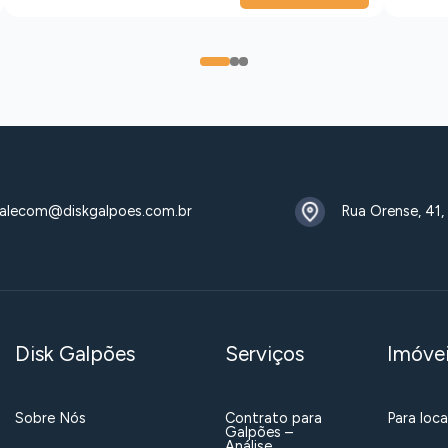
0
1
2
alecom@diskgalpoes.com.br
Rua Orense, 41,
Disk Galpões
Serviços
Imóve
Sobre Nós
Contrato para
Para loc
Galpões –
Análise,