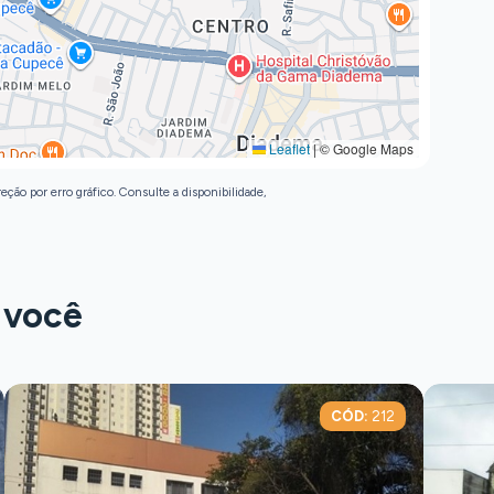
Leaflet
|
© Google Maps
eção por erro gráfico. Consulte a disponibilidade,
 você
CÓD:
212