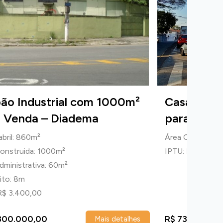
ão Industrial com 1000m²
Casa Come
a Venda – Diadema
para Vend
abril: 860m²
Área Construida
onstruida: 1000m²
IPTU: R$ 180,00
dministrativa: 60m²
eito: 8m
R$ 3.400,00
800.000,00
R$ 730.000,0
Mais detalhes