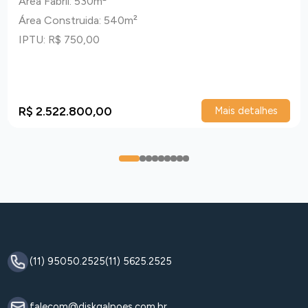
Área Fabril: 530m²
Área Construida: 540m²
IPTU: R$ 750,00
R$ 2.522.800,00
Mais detalhes
0
1
2
3
4
5
6
7
8
(11) 95050.2525
(11) 5625.2525
falecom@diskgalpoes.com.br