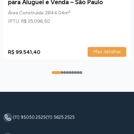
para Aluguel e Venda – São Paulo
Área Construida: 2844.04m²
IPTU: R$ 25.096,50
R$ 99.541,40
Mais detalhes
0
1
2
3
4
5
6
7
8
(11) 95050.2525
(11) 5625.2525