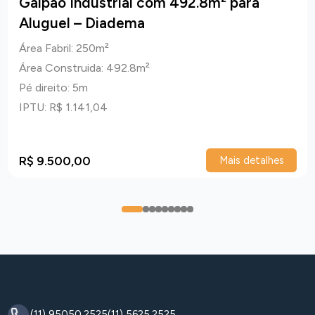
Galpão Industrial com 492.8m² para
Aluguel – Diadema
Área Fabril: 250m²
Área Construida: 492.8m²
Pé direito: 5m
IPTU: R$ 1.141,04
R$ 9.500,00
Mais detalhes
0
1
2
3
4
5
6
7
8
(11) 95050.2525
(11) 5625.2525