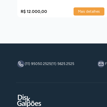
R$ 12.000,00
talhes
Mais detalhes
(11) 95050.2525
(11) 5625.2525
f