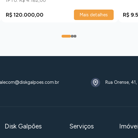
IPTU: R$ 4.182,00
R$ 120.000,00
R$ 9.
Mais detalhes
0
1
2
alecom@diskgalpoes.com.br
Rua Orense, 41,
Disk Galpões
Serviços
Imóve