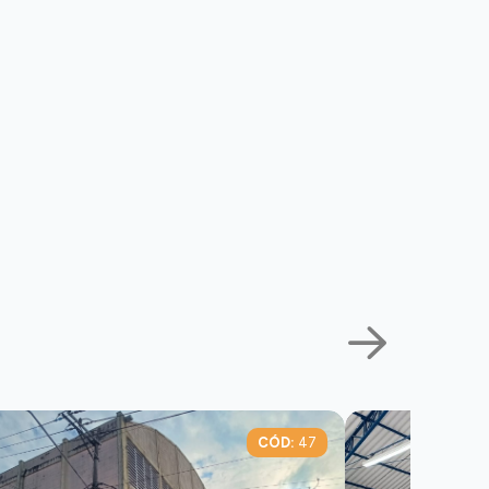
CÓD:
47