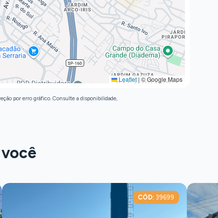
Leaflet
|
© Google Maps
eção por erro gráfico. Consulte a disponibilidade,
 você
CÓD:
39699