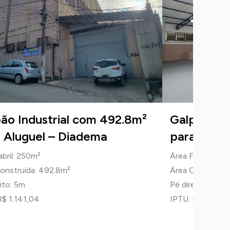
ão Industrial com 492.8m²
Galpão Ind
 Aluguel – Diadema
para Alug
abril: 250m²
Área Fabril: 350
onstruida: 492.8m²
Área Construida
ito: 5m
Pé direito: 6m
R$ 1.141,04
IPTU: R$ 1.002,