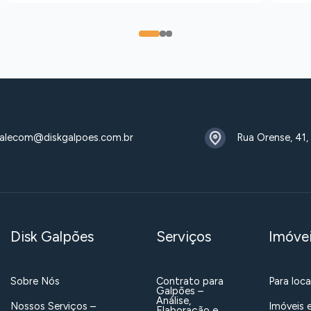
0
1
2
alecom@diskgalpoes.com.br
Rua Orense, 41,
Disk Galpões
Serviços
Imóve
Sobre Nós
Contrato para
Para loc
Galpões –
Análise,
Nossos Serviços –
Imóveis 
Elaboração e