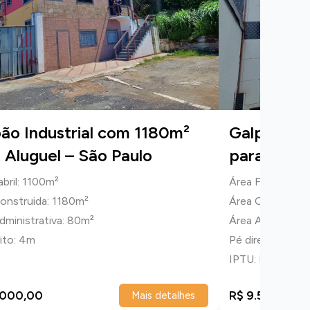
ão Industrial com 1180m²
Galpão In
 Aluguel – São Paulo
para Alug
abril: 1100m²
Área Fabril: 260
onstruida: 1180m²
Área Construid
dministrativa: 80m²
Área Administra
eito: 4m
Pé direito: 6m
IPTU: R$ 847,21
.000,00
R$ 9.500,00
Mais detalhes