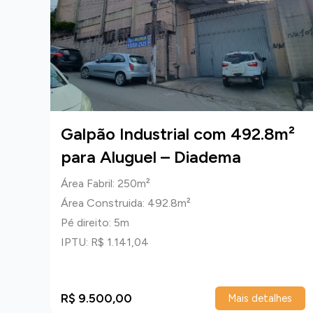
9m²
Galpão Industrial com 492.8m²
para Aluguel – Diadema
Área Fabril: 250m²
Área Construida: 492.8m²
Pé direito: 5m
IPTU: R$ 1.141,04
R$ 9.500,00
talhes
Mais detalhes