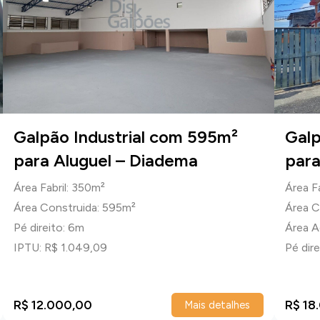
Galpão Industrial com 595m²
Galp
para Aluguel – Diadema
para
Área Fabril: 350m²
Área F
Área Construida: 595m²
Área C
Pé direito: 6m
Área A
IPTU: R$ 1.049,09
Pé dir
R$ 12.000,00
R$ 18
Mais detalhes