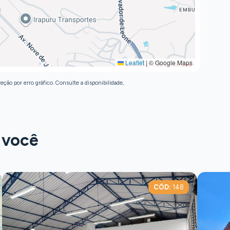
Leaflet
|
© Google Maps
eção por erro gráfico. Consulte a disponibilidade,
 você
CÓD:
148