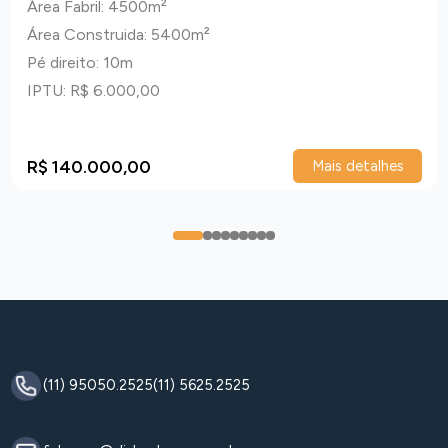
Área Fabril: 4500m²
Área Construida: 5400m²
Pé direito: 10m
IPTU: R$ 6.000,00
R$ 140.000,00
Mais detalhes
0
1
2
3
4
5
6
7
8
(11) 95050.2525
(11) 5625.2525