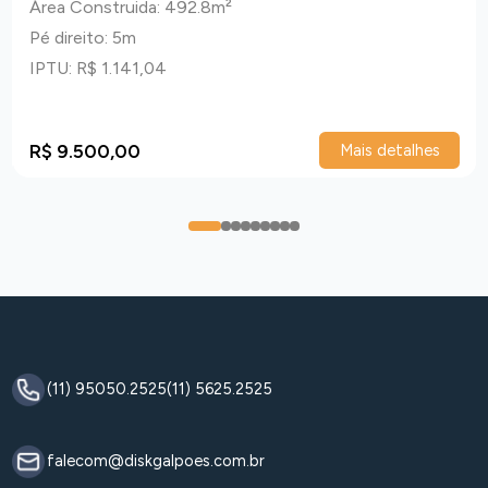
Área Construida: 492.8m²
Pé direito: 5m
IPTU: R$ 1.141,04
R$ 9.500,00
Mais detalhes
0
1
2
3
4
5
6
7
8
(11) 95050.2525
(11) 5625.2525
falecom@diskgalpoes.com.br