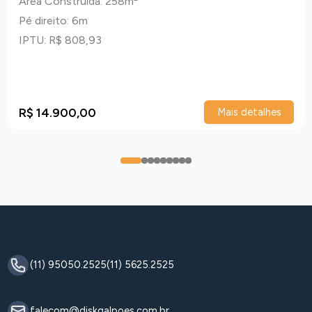
Área Construida: 258m²
Pé direito: 6m
IPTU: R$ 808,93
R$ 14.900,00
Mais detalhes
0
1
2
3
4
5
6
7
8
(11) 95050.2525
(11) 5625.2525
falecom@diskgalpoes.com.br