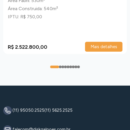
Área Fabril: 530m²
Área Construida: 540m²
IPTU: R$ 750,00
R$ 2.522.800,00
Mais detalhes
0
1
2
3
4
5
6
7
8
(11) 95050.2525
(11) 5625.2525
falecom@diskgalpoes.com.br