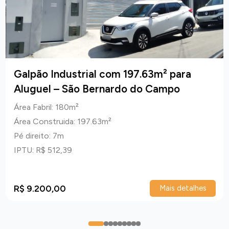
Galpão Industrial com 197.63m² para
Aluguel – São Bernardo do Campo
Área Fabril: 180m²
Área Construida: 197.63m²
Pé direito: 7m
IPTU: R$ 512,39
R$ 9.200,00
Mais detalhes
0
1
2
3
4
5
6
7
8