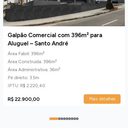
Galpão Comercial com 396m² para
Aluguel – Santo André
Área Fabril: 396m²
Área Construida: 396m²
Área Administrativa: 36m²
Pé direito: 3.5m
IPTU: R$ 2.220,40
R$ 22.900,00
Mais detalhes
0
1
2
3
4
5
6
7
8