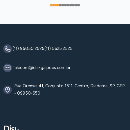
0
1
2
3
4
5
6
7
8
(11) 95050.2525
(11) 5625.2525
falecom@diskgalpoes.com.br
Rua Orense, 41, Conjunto 1511, Centro, Diadema, SP, CEP
- 09950-650