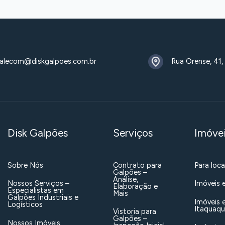
alecom@diskgalpoes.com.br
Rua Orense, 41,
Disk Galpões
Serviços
Imóve
Sobre Nós
Contrato para
Para loc
Galpões –
Análise,
Nossos Serviços –
Imóveis 
Elaboração e
Especialistas em
Mais
Galpões Industriais e
Imóveis 
Logísticos
Itaquaq
Vistoria para
Galpões –
Nossos Imóveis