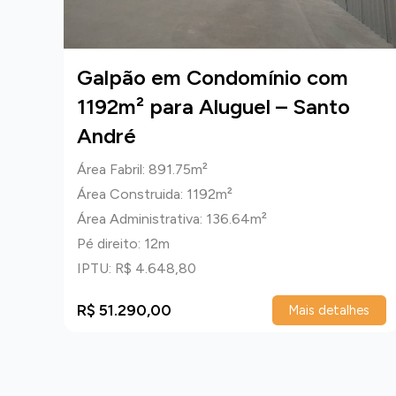
om
Galpão em Condomínio com
1192m² para Aluguel – Santo
André
Área Fabril: 891.75m²
Área Construida: 1192m²
Área Administrativa: 136.64m²
Pé direito: 12m
IPTU: R$ 4.648,80
R$ 51.290,00
talhes
Mais detalhes