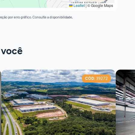
Leaflet
|
© Google Maps
eção por erro gráfico. Consulte a disponibilidade,
 você
CÓD:
39272