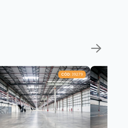
CÓD:
39279