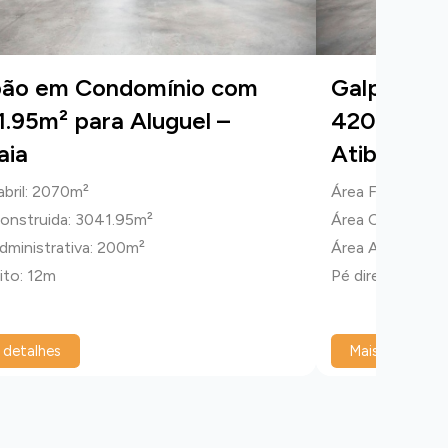
pão em Condomínio com
Galpão em
.95m² para Aluguel –
4209.57m²
aia
Atibaia
abril: 2070m²
Área Fabril: 252
onstruida: 3041.95m²
Área Construid
dministrativa: 200m²
Área Administra
ito: 12m
Pé direito: 12m
 detalhes
Mais detalhes