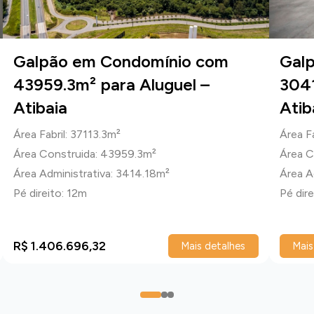
Galpão em Condomínio com
Gal
43959.3m² para Aluguel –
3041
Atibaia
Atib
Área Fabril: 37113.3m²
Área F
Área Construida: 43959.3m²
Área C
Área Administrativa: 3414.18m²
Área A
Pé direito: 12m
Pé dire
R$ 1.406.696,32
Mais detalhes
Mais
0
1
2