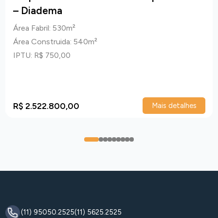
– Diadema
Área Fabril: 530m²
Área Construida: 540m²
IPTU: R$ 750,00
R$ 2.522.800,00
Mais detalhes
0
1
2
3
4
5
6
7
8
(11) 95050.2525
(11) 5625.2525